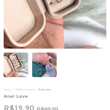
Início
/
Última Chance
/
Anel Love
Anel Love
R$19,90
R$69,90