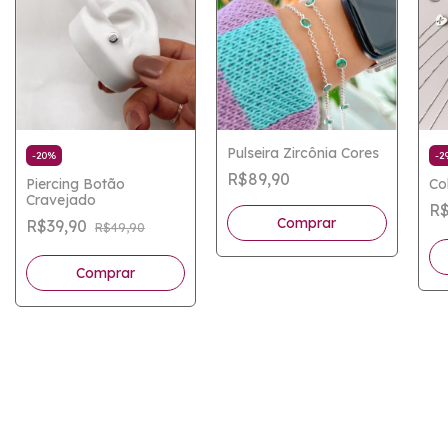
Pulseira Zircônia Cores
-
20
%
-
2
R$89,90
Piercing Botão
Co
Cravejado
R$
Comprar
R$39,90
R$49,90