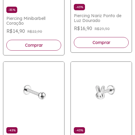
-
43
%
-
35
%
Piercing Nariz Ponto de
Piercing Minibarbell
Luz Dourado
Coração
R$16,90
R$29,90
R$14,90
R$22,90
-
43
%
-
43
%