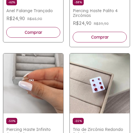
-
62
%
-
38
%
Anel Falange Trançado
Piercing Haste Palito 4
Zircônias
R$24,90
R$65,90
R$24,90
R$39,90
-
50
%
-
55
%
Piercing Haste Infinito
Trio de Zircônia Redondo