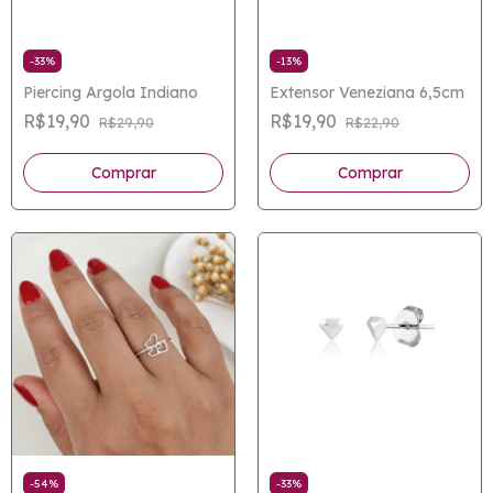
-
33
%
-
13
%
Piercing Argola Indiano
Extensor Veneziana 6,5cm
R$19,90
R$19,90
R$29,90
R$22,90
-
54
%
-
33
%