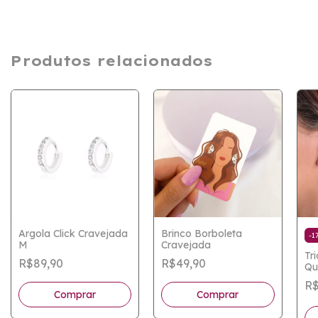
Produtos relacionados
Argola Click Cravejada
Brinco Borboleta
-
1
M
Cravejada
Tr
R$89,90
R$49,90
Qu
R$