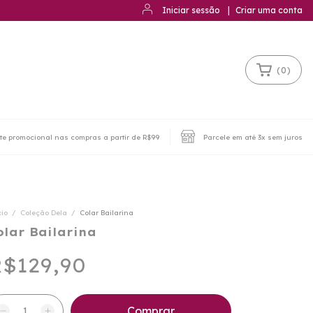
Iniciar sessão
|
Criar uma conta
(
0
)
te promocional nas compras a partir de R$99
Parcele em até 3x sem juros
cio
/
Coleção Dela
/
Colar Bailarina
olar Bailarina
$129,90