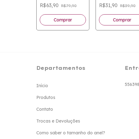
Banhado a Ouro 18k
Banhado a Prata
R$63,90
R$31,90
R$79,90
R$39,90
Comprar
Departamentos
Entr
55639
Início
Produtos
Contato
Trocas e Devoluções
Como saber o tamanho do anel?