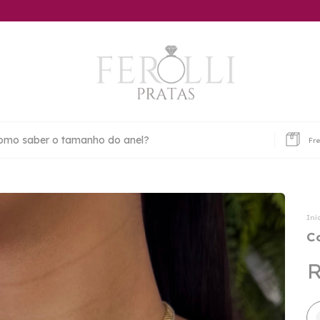
omo saber o tamanho do anel?
Fre
Iní
C
R