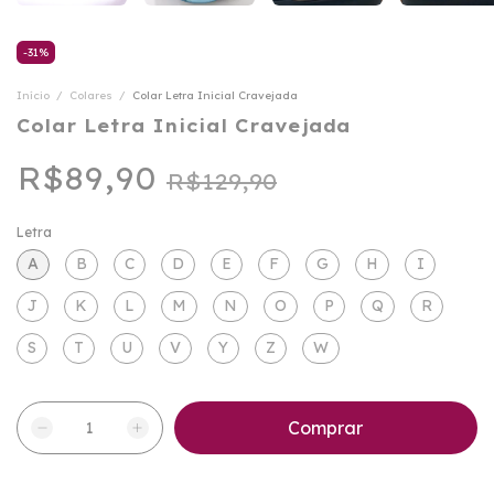
-
31
%
Início
/
Colares
/
Colar Letra Inicial Cravejada
Colar Letra Inicial Cravejada
R$89,90
R$129,90
Letra
A
B
C
D
E
F
G
H
I
J
K
L
M
N
O
P
Q
R
S
T
U
V
Y
Z
W