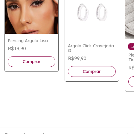
Piercing Argola Lisa
Argola Click Cravejada
-
1
R$19,90
G
Pi
R$99,90
Zi
Comprar
R$